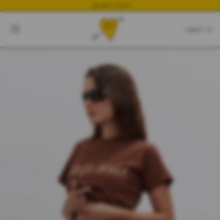
NEWEST DROP
CART
CLOSE
CART:
0
YOUR CART IS EMPTY